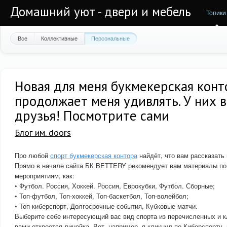
Домашний уют - двери и мебель
Топики
Все
Коллективные
Персональные
Новая для меня букмекерская кон
продолжает меня удивлять. У них 
друзья! Посмотрите сами
Блог им. doors
Про любой
спорт букмекерская контора
найдёт, что вам рассказать 
Прямо в начале сайта БК BETTERY рекомендует вам материалы по
мероприятиям, как:
• Футбол. Россия, Хоккей. Россия, Еврокубки, Футбол. Сборные;
• Топ-футбол, Топ-хоккей, Топ-баскетбол, Топ-волейбол;
• Топ-киберспорт, Долгосрочные события, Кубковые матчи.
Выберите себе интересующий вас вид спорта из перечисленных и к
вами откроется линейка. Вот, например, я кликнул по Киберспорту, 