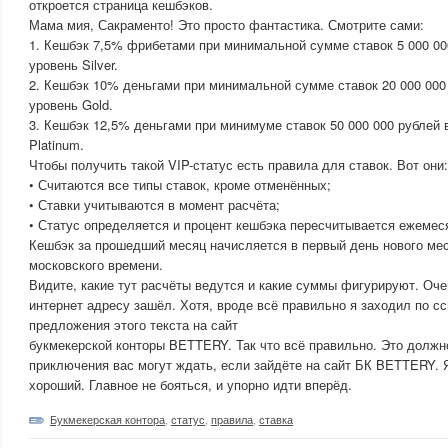
откроется страница кешбэков.
Мама мия, Сакраменто! Это просто фантастика. Смотрите сами:
1. Кешбэк 7,5% фрибетами при минимальной сумме ставок 5 000 000
уровень Silver.
2. Кешбэк 10% деньгами при минимальной сумме ставок 20 000 000 
уровень Gold.
3. Кешбэк 12,5% деньгами при минимуме ставок 50 000 000 рублей 
Platinum.
Чтобы получить такой VIP-статус есть правила для ставок. Вот они:
• Считаются все типы ставок, кроме отменённых;
• Ставки учитываются в момент расчёта;
• Статус определяется и процент кешбэка пересчитывается ежемес
Кешбэк за прошедший месяц начисляется в первый день нового меся
московского времени.
Видите, какие тут расчёты ведутся и какие суммы фигурируют. Очен
интернет адресу зашёл. Хотя, вроде всё правильно я заходил по сс
предложения этого текста на сайт
букмекерской конторы BETTERY. Так что всё правильно. Это должно
приключения вас могут ждать, если зайдёте на сайт БК BETTERY. Я
хороший. Главное не бояться, и упорно идти вперёд.
Букмекерская контора
,
статус
,
правила
,
ставка