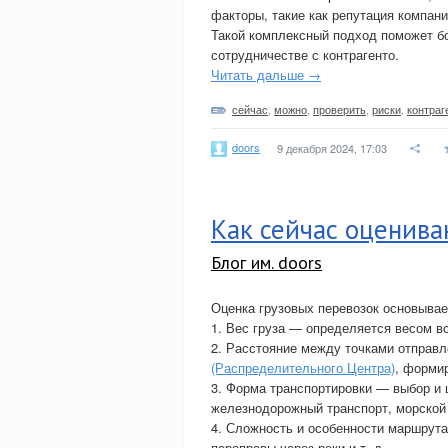
факторы, такие как репутация компани
Такой комплексный подход поможет бо
сотрудничестве с контрагенто.
Читать дальше →
сейчас
,
можно
,
проверить
,
риски
,
контраг
doors
9 декабря 2024, 17:03
Как сейчас оценива
Блог им. doors
Оценка грузовых перевозок основывае
1. Вес груза — определяется весом в
2. Расстояние между точками отправл
(Распределительного Центра)
, формир
3. Форма транспортировки — выбор и 
железнодорожный транспорт, морской 
4. Сложность и особенности маршрута
переправы через реки и т. д.