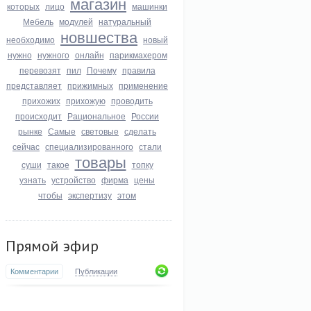
магазин
которых
лицо
машинки
Мебель
модулей
натуральный
новшества
необходимо
новый
нужно
нужного
онлайн
парикмахером
перевозят
пил
Почему
правила
представляет
прижимных
применение
прихожих
прихожую
проводить
происходит
Рациональное
России
рынке
Самые
световые
сделать
сейчас
специализированного
стали
товары
суши
такое
топку
узнать
устройство
фирма
цены
чтобы
экспертизу
этом
Прямой эфир
Комментарии
Публикации