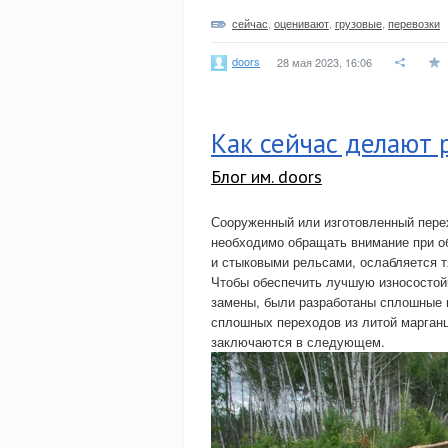
сейчас
,
оценивают
,
грузовые
,
перевозки
doors
28 мая 2023, 16:06
Как сейчас делают 
Блог им. doors
Сооруженный или изготовленный пере
необходимо обращать внимание при о
и стыковыми рельсами, ослабляется т
Чтобы обеспечить лучшую износостойк
замены, были разработаны сплошные 
сплошных переходов из литой марган
заключаются в следующем.