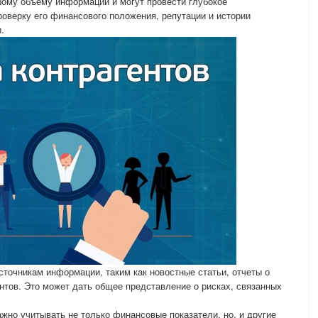
шому объему информации и могут провести глубокое
роверку его финансового положения, репутации и истории
.
сточникам информации, таким как новостные статьи, отчеты о
нтов. Это может дать общее представление о рисках, связанных
ажно учитывать не только финансовые показатели, но, и другие