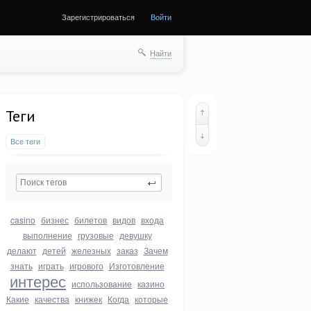
Зарегистрироваться
Войти
Найти
Теги
Все теги
casino
бизнес
билетов
видов
входа
выполнение
грузовые
девушку
делают
детей
железных
заказ
Зачем
знать
играть
игрового
Изготовление
интерес
использование
казино
Какие
качества
книжек
Когда
которые