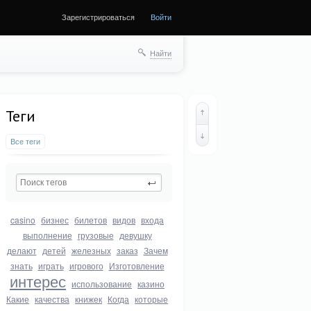
Зарегистрироваться
Войти
Найти
Теги
Все теги
casino
бизнес
билетов
видов
входа
выполнение
грузовые
девушку
делают
детей
железных
заказ
Зачем
знать
играть
игрового
Изготовление
интерес
использование
казино
Какие
качества
книжек
Когда
которые