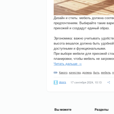
Дизайн и стиль: мебель должна соотв
предпочтениям. Выбирайте такие вари
прихожей и создадут единый образ.
Эргономика: важно учитывать удобств
высота вешалок должна быть удобной
доступными и функциональными.
При выборе мебели для прихожей стои
планировки, чтобы мебель не загром
Читать дальше →
Какого
,
качества
,
должна
,
быть
,
мебель
,
п
doors
17 сентября 2024, 10:13
Вы можете
Разделы