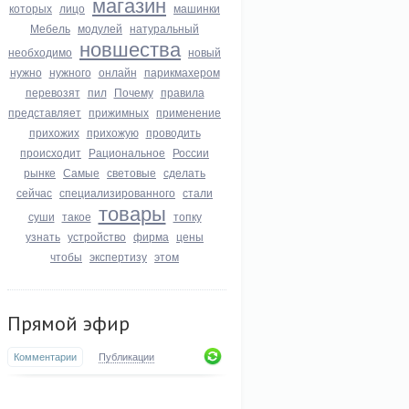
магазин
которых
лицо
машинки
Мебель
модулей
натуральный
новшества
необходимо
новый
нужно
нужного
онлайн
парикмахером
перевозят
пил
Почему
правила
представляет
прижимных
применение
прихожих
прихожую
проводить
происходит
Рациональное
России
рынке
Самые
световые
сделать
сейчас
специализированного
стали
товары
суши
такое
топку
узнать
устройство
фирма
цены
чтобы
экспертизу
этом
Прямой эфир
Комментарии
Публикации