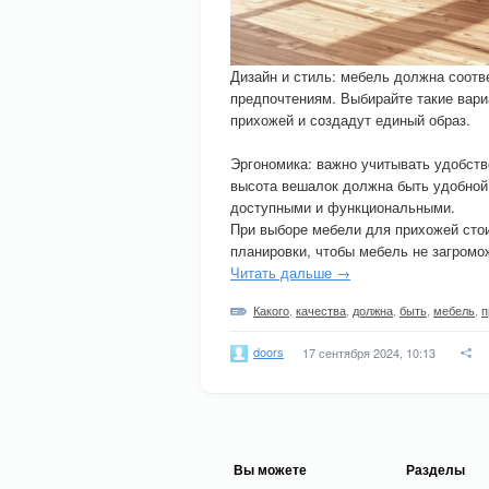
Дизайн и стиль: мебель должна соотв
предпочтениям. Выбирайте такие вари
прихожей и создадут единый образ.
Эргономика: важно учитывать удобств
высота вешалок должна быть удобной
доступными и функциональными.
При выборе мебели для прихожей стои
планировки, чтобы мебель не загром
Читать дальше →
Какого
,
качества
,
должна
,
быть
,
мебель
,
п
doors
17 сентября 2024, 10:13
Вы можете
Разделы