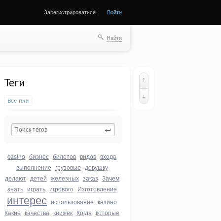
Зарегистрироваться
Войти
Найти
Теги
Все теги
casino
бизнес
билетов
видов
входа
выполнение
грузовые
девушку
делают
детей
железных
заказ
Зачем
знать
играть
игрового
Изготовление
интерес
использование
казино
Какие
качества
книжек
Когда
которые