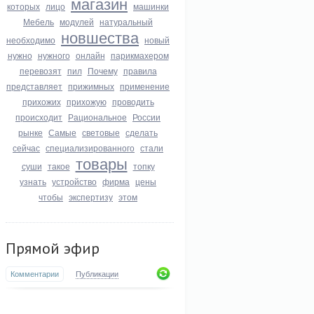
магазин
которых
лицо
машинки
Мебель
модулей
натуральный
новшества
необходимо
новый
нужно
нужного
онлайн
парикмахером
перевозят
пил
Почему
правила
представляет
прижимных
применение
прихожих
прихожую
проводить
происходит
Рациональное
России
рынке
Самые
световые
сделать
сейчас
специализированного
стали
товары
суши
такое
топку
узнать
устройство
фирма
цены
чтобы
экспертизу
этом
Прямой эфир
Комментарии
Публикации