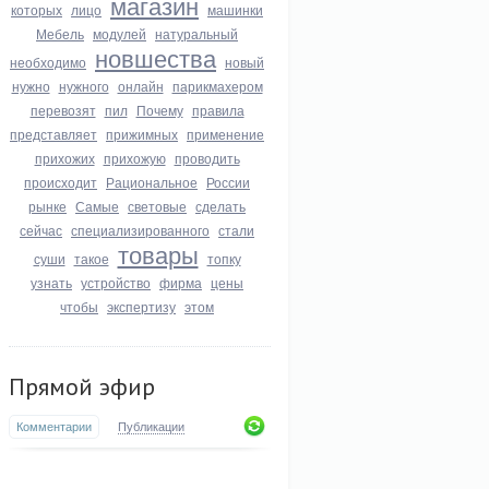
магазин
которых
лицо
машинки
Мебель
модулей
натуральный
новшества
необходимо
новый
нужно
нужного
онлайн
парикмахером
перевозят
пил
Почему
правила
представляет
прижимных
применение
прихожих
прихожую
проводить
происходит
Рациональное
России
рынке
Самые
световые
сделать
сейчас
специализированного
стали
товары
суши
такое
топку
узнать
устройство
фирма
цены
чтобы
экспертизу
этом
Прямой эфир
Комментарии
Публикации