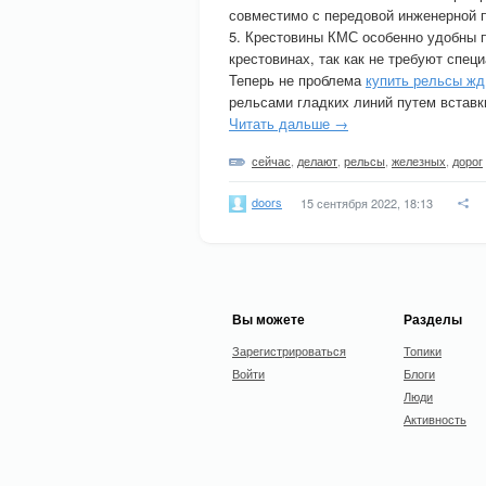
совместимо с передовой инженерной п
5. Крестовины КМС особенно удобны п
крестовинах, так как не требуют спец
Теперь не проблема
купить рельсы жд
рельсами гладких линий путем вставк
Читать дальше →
сейчас
,
делают
,
рельсы
,
железных
,
дорог
doors
15 сентября 2022, 18:13
Вы можете
Разделы
Зарегистрироваться
Топики
Войти
Блоги
Люди
Активность