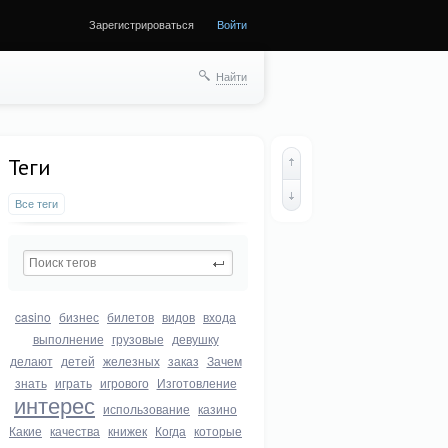
Зарегистрироваться
Войти
Найти
Теги
Все теги
casino
бизнес
билетов
видов
входа
выполнение
грузовые
девушку
делают
детей
железных
заказ
Зачем
знать
играть
игрового
Изготовление
интерес
использование
казино
Какие
качества
книжек
Когда
которые