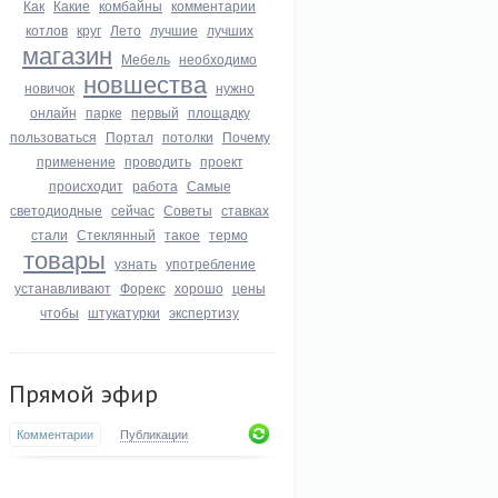
Как
Какие
комбайны
комментарии
котлов
круг
Лето
лучшие
лучших
магазин
Мебель
необходимо
новшества
новичок
нужно
онлайн
парке
первый
площадку
пользоваться
Портал
потолки
Почему
применение
проводить
проект
происходит
работа
Самые
светодиодные
сейчас
Советы
ставках
стали
Стеклянный
такое
термо
товары
узнать
употребление
устанавливают
Форекс
хорошо
цены
чтобы
штукатурки
экспертизу
Прямой эфир
Комментарии
Публикации