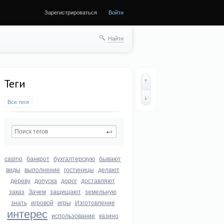
Зарегистрироваться
Войти
Найти
Теги
Все теги
casino
банкрот
бухгалтерскую
бывают
виды
выполнение
гостиницы
делают
дереву
допуска
дорог
доставляют
заказ
Зачем
защищают
земельную
знать
игровой
игры
Изготовление
интерес
использование
казино