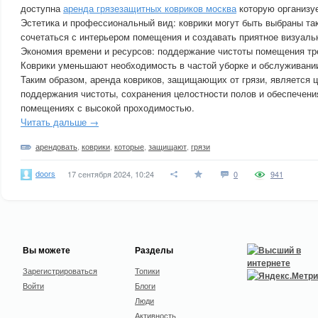
доступна
аренда грязезащитных ковриков москва
которую организуе
Эстетика и профессиональный вид: коврики могут быть выбраны та
сочетаться с интерьером помещения и создавать приятное визуаль
Экономия времени и ресурсов: поддержание чистоты помещения тр
Коврики уменьшают необходимость в частой уборке и обслуживани
Таким образом, аренда ковриков, защищающих от грязи, является 
поддержания чистоты, сохранения целостности полов и обеспечени
помещениях с высокой проходимостью.
Читать дальше →
арендовать
,
коврики
,
которые
,
защищают
,
грязи
doors
17 сентября 2024, 10:24
0
941
Вы можете
Разделы
Зарегистрироваться
Топики
Войти
Блоги
Люди
Активность