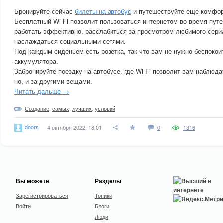
Бронируйте сейчас
билеты на автобус
и путешествуйте еще комфор
Бесплатный Wi-Fi позволит пользоваться интернетом во время пут
работать эффективно, расслабиться за просмотром любимого сери
наслаждаться социальными сетями.
Под каждым сиденьем есть розетка, так что вам не нужно беспокои
аккумулятора.
Забронируйте поездку на автобусе, где Wi-Fi позволит вам наблюда
но, и за другими вещами.
Читать дальше →
Создание
,
самых
,
лучших
,
условий
doors
4 октября 2022, 18:01
0
1316
Вы можете
Разделы
Зарегистрироваться
Топики
Войти
Блоги
Люди