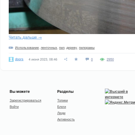
Читать дальше →
Использование
,
ленточных
,
пил
,
дереву
,
пилорамы
doors
4 июня 2023, 08:46
0
2950
Вы можете
Разделы
Зарегистрироваться
Топики
Войти
Блоги
Люди
Активность